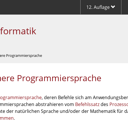
12. Auflage
nformatik
ere Programmiersprache
ere Programmiersprache
rogrammiersprache
, deren Befehle sich am Anwendungsber
mmiersprachen abstrahieren vom
Befehlssatz
des
Prozess
te der natürlichen Sprache und/oder der Mathematik für d
ammen
.