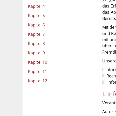
das Er
Kapitel 4
das Ab
Kapitel 5
Bereit
Kapitel 6
Mit de
und Re
Kapitel 7
mit an
Kapitel 8
über 
Fremdk
Kapitel 9
Unsere 
Kapitel 10
I. Info
Kapitel 11
II. Rec
Kapitel 12
III. In
I. I
Verantw
Autore