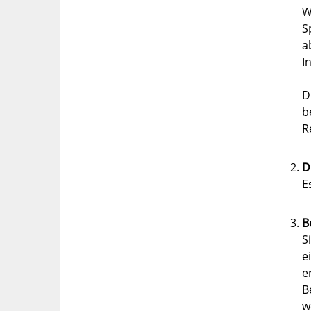
W
S
a
I
D
b
R
D
E
B
S
e
e
B
w