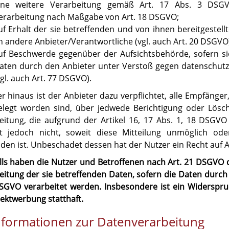
ine weitere Verarbeitung gemäß Art. 17 Abs. 3 DSGVO
erarbeitung nach Maßgabe von Art. 18 DSGVO;
uf Erhalt der sie betreffenden und von ihnen bereitgestel
n andere Anbieter/Verantwortliche (vgl. auch Art. 20 DSGVO)
uf Beschwerde gegenüber der Aufsichtsbehörde, sofern sie
aten durch den Anbieter unter Verstoß gegen datenschutz
vgl. auch Art. 77 DSGVO).
r hinaus ist der Anbieter dazu verpflichtet, alle Empfäng
elegt worden sind, über jedwede Berichtigung oder Lös
eitung, die aufgrund der Artikel 16, 17 Abs. 1, 18 DSGVO 
t jedoch nicht, soweit diese Mitteilung unmöglich o
den ist. Unbeschadet dessen hat der Nutzer ein Recht auf 
lls haben die Nutzer und Betroffenen nach Art. 21 DSGVO 
eitung der sie betreffenden Daten, sofern die Daten durch
) DSGVO verarbeitet werden. Insbesondere ist ein Widersp
rektwerbung statthaft.
 Informationen zur Datenverarbeitung