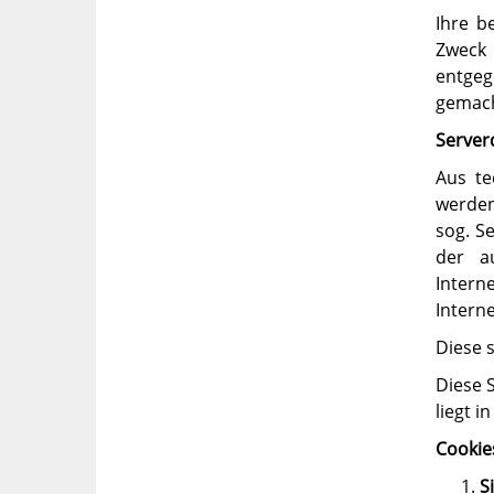
Ihre b
Zweck 
entgeg
gemach
Server
Aus te
werden
sog. S
der au
Intern
Intern
Diese 
Diese S
liegt i
Cookie
S