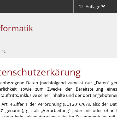
12. Auflage
nformatik
rung
tenschutzerkärung
enbezogene Daten (nachfolgend zumeist nur „Daten“ g
erlichkeit sowie zum Zwecke der Bereitstellung eine
tauftritts, inklusive seiner Inhalte und der dort angebotene
Art. 4 Ziffer 1. der Verordnung (EU) 2016/679, also der 
“ genannt), gilt als „Verarbeitung“ jeder mit oder ohne 
g oder jede solche Vorgangsreihe im Zusammenhang mit 