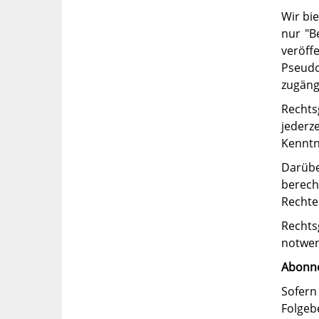
Wir bi
nur "B
veröff
Pseudo
zugäng
Rechts
jederz
Kenntn
Darübe
berech
Rechte 
Rechts
notwen
Abonne
Sofern
Folgeb