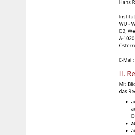
Hans R
Instit
WU - W
D2, We
A-1020
Österr
E-Mail:
II. 
Mit Bl
das Re
a
a
D
a
a