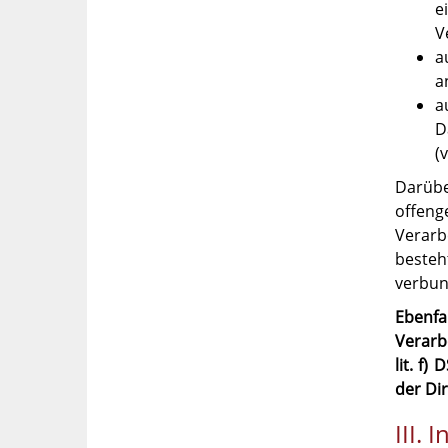
e
V
a
a
a
D
(
Darübe
offeng
Verarb
besteh
verbun
Ebenfa
Verarb
lit. f
der Di
III.