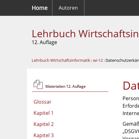
Home
Autoren
Lehrbuch Wirtschaftsi
12. Auflage
Lehrbuch Wirtschaftsinformatik
:
wi-12
: Datenschutzerkä
Da
Materialien 12. Auflage
Person
Glossar
Erford
Kapitel 1
Interne
Gemäß 
Kapitel 2
„DSGVO
Kapitel 3
Vorgan