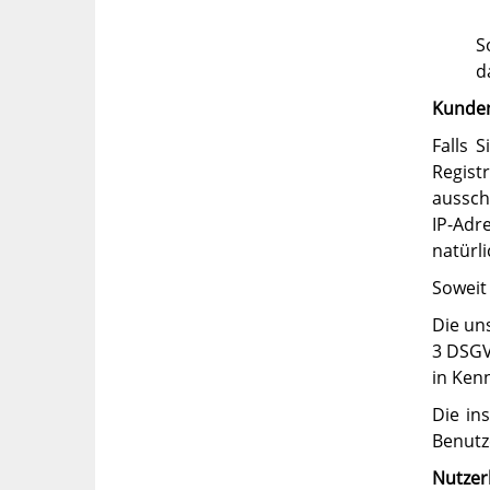
S
d
Kunden
Falls 
Regist
aussch
IP-Adr
natürli
Soweit 
Die un
3 DSGV
in Kenn
Die in
Benutz
Nutzer