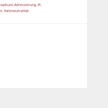
roadcast-Adressierung
,
IP
,
er
,
Netzneutralität