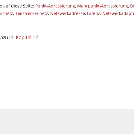
e auf diese Seite:
Punkt-Adressierung
,
Mehrpunkt-Adressierung
,
B
onsnetz
,
Teilstreckennetz
,
Netzwerkadresse
,
Latenz
,
Netzwerkadapt
azu in:
Kapitel 12