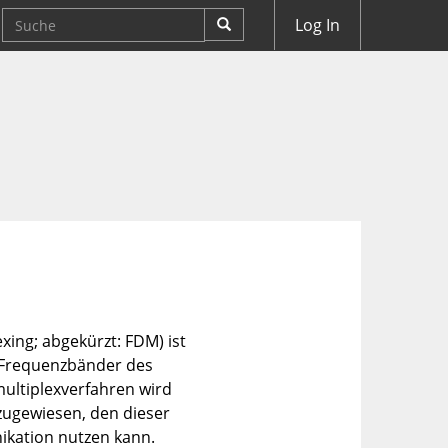
Log In
xing; abgekürzt: FDM) ist
e Frequenzbänder des
ltiplexverfahren wird
zugewiesen, den dieser
kation nutzen kann.