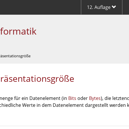
12. Auflage
nformatik
räsentationsgröße
räsentationsgröße
enge für ein Datenelement (in
Bits
oder
Bytes
), die letzte
chiedliche Werte in dem Datenelement dargestellt werden 