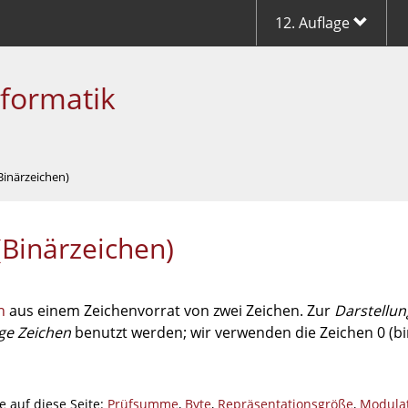
12. Auflage
nformatik
(Binärzeichen)
 (Binärzeichen)
n
aus einem Zeichenvorrat von zwei Zeichen. Zur
Darstellun
ige Zeichen
benutzt werden; wir verwenden die Zeichen 0 (bi
e auf diese Seite:
Prüfsumme
,
Byte
,
Repräsentationsgröße
,
Modulat