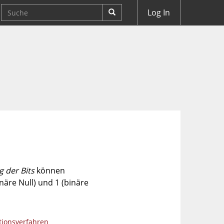
Log In
g der Bits
können
näre Null) und 1 (binäre
ionsverfahren