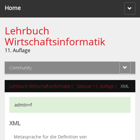
Home
Lehrbuch
Wirtschaftsinformatik
11. Auflage
Community
Lehrbuch Wirtschaftsinformatik
:
Glossar 11. Auflage
:
XML
admin=f
XML
Metasprache für die Definition von