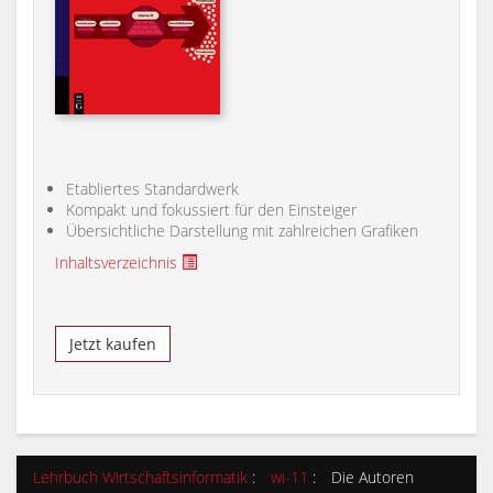
Etabliertes Standardwerk
Kompakt und fokussiert für den Einsteiger
Übersichtliche Darstellung mit zahlreichen Grafiken
Inhaltsverzeichnis
Jetzt kaufen
Lehrbuch Wirtschaftsinformatik
:
wi-11
:
Die Autoren