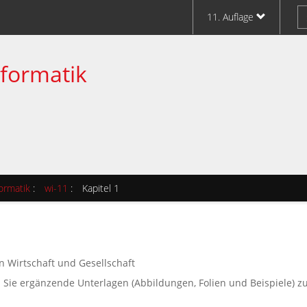
11. Auflage
nformatik
ormatik
:
wi-11
:
Kapitel 1
n Wirtschaft und Gesellschaft
n Sie ergänzende Unterlagen (Abbildungen, Folien und Beispiele) zu