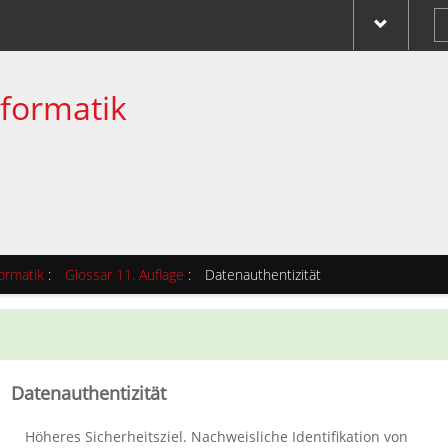
nformatik
ormatik
:
Glossar 11. Auflage
:
Datenauthentizität
Datenauthentizität
Höheres Sicherheitsziel. Nachweisliche Identifikation von