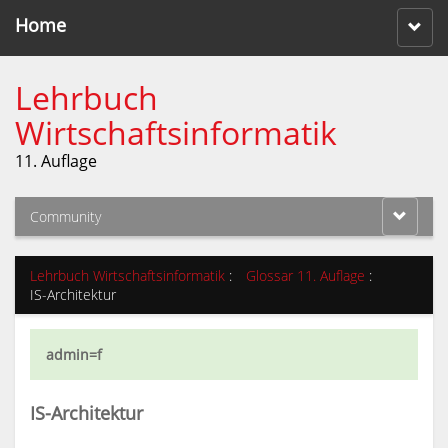
Home
Lehrbuch
Wirtschaftsinformatik
11. Auflage
Community
Lehrbuch Wirtschaftsinformatik
:
Glossar 11. Auflage
:
IS-Architektur
admin=f
IS-Architektur