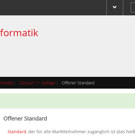
nformatik
ormatik
:
Glossar 11. Auflage
:
Offener Standard
Offener Standard
Standard
, der für alle Marktteilnehmer zugänglich ist (das heiß