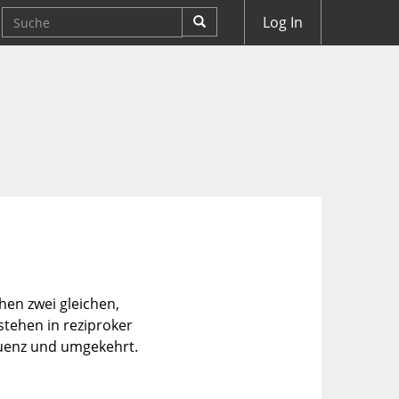
Log In
hen zwei gleichen,
stehen in reziproker
quenz und umgekehrt.