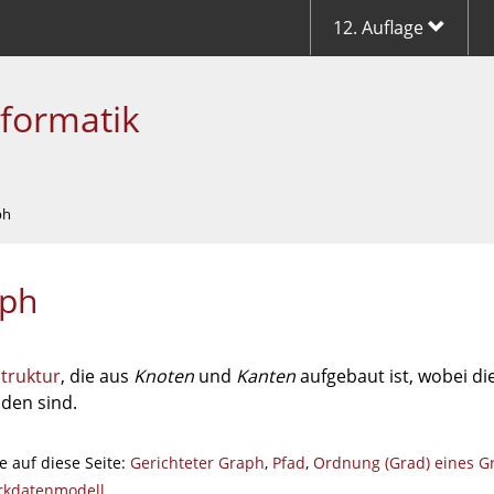
12. Auflage
nformatik
ph
ph
truktur
, die aus
Knoten
und
Kanten
aufgebaut ist, wobei d
den sind.
e auf diese Seite:
Gerichteter Graph
,
Pfad
,
Ordnung (Grad) eines G
rkdatenmodell