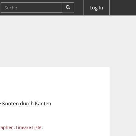
Log In
ie Knoten durch Kanten
raphen
,
Lineare Liste
,