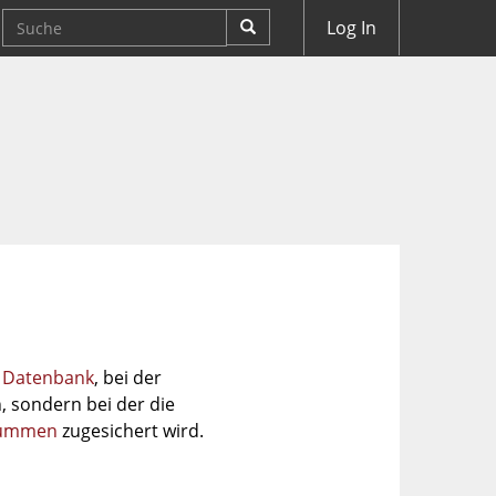
Log In
n Datenbank
, bei der
, sondern bei der die
summen
zugesichert wird.