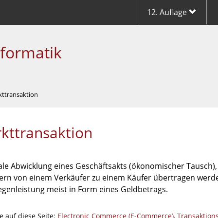
12. Auflage
nformatik
kttransaktion
kttransaktion
rale Abwicklung eines Geschäftsakts (ökonomischer Tausch)
ern von einem Verkäufer zu einem Käufer übertragen werde
egenleistung meist in Form eines Geldbetrags.
e auf diese Seite:
Electronic Commerce (E-Commerce)
,
Transaktion