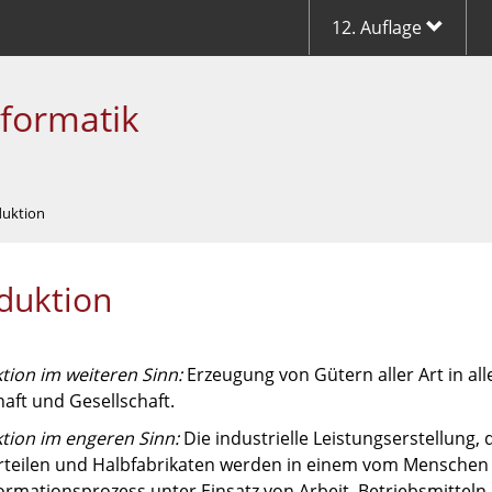
12. Auflage
nformatik
duktion
duktion
tion im weiteren Sinn:
Erzeugung von Gütern aller Art in al
aft und Gesellschaft.
tion im engeren Sinn:
Die industrielle Leistungserstellung, 
erteilen und Halbfabrikaten werden in einem vom Menschen
ormationsprozess unter Einsatz von Arbeit, Betriebsmittel